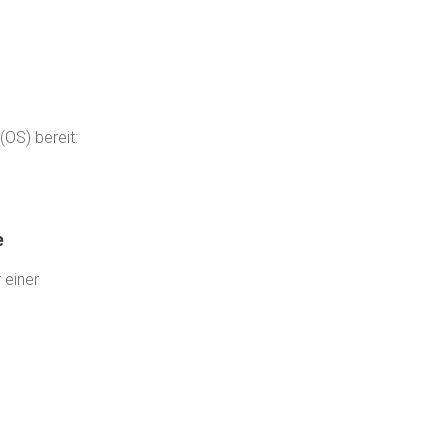
(OS) bereit:
e
 einer